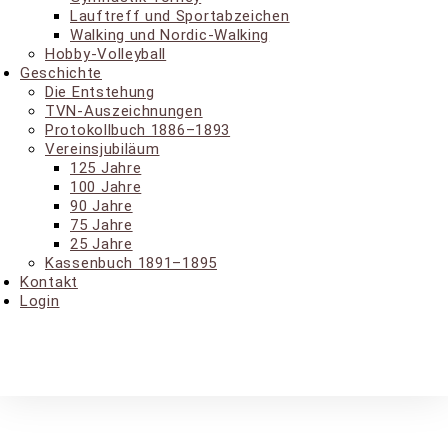
Lauf­treff und Sportabzeichen
Wal­king und Nordic-Walking
Hob­by-Vol­ley­ball
Geschich­te
Die Ent­ste­hung
TVN-Aus­zeich­nun­gen
Pro­to­koll­buch 1886–1893
Ver­eins­ju­bi­lä­um
125 Jah­re
100 Jah­re
90 Jah­re
75 Jah­re
25 Jah­re
Kas­sen­buch 1891–1895
Kon­takt
Log­in