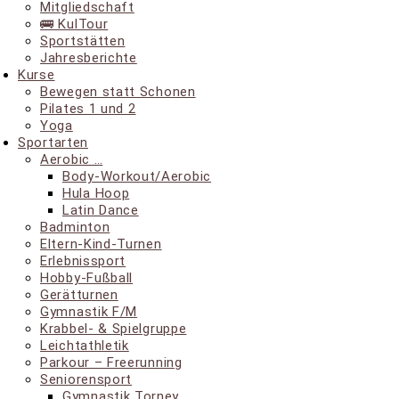
Mit­glied­schaft
🚌 KulT­our
Sport­stät­ten
Jah­res­be­rich­te
Kur­se
Bewe­gen statt Schonen
Pila­tes 1 und 2
Yoga
Sport­ar­ten
Aero­bic …
Body-Work­ou­t/Ae­ro­bic
Hula Hoop
Latin Dance
Bad­min­ton
Eltern-Kind-Tur­nen
Erleb­nis­sport
Hob­by-Fuß­ball
Gerät­tur­nen
Gym­nas­tik F/M
Krab­bel- & Spielgruppe
Leicht­ath­le­tik
Park­our – Freerunning
Senio­ren­sport
Gym­nas­tik Torney