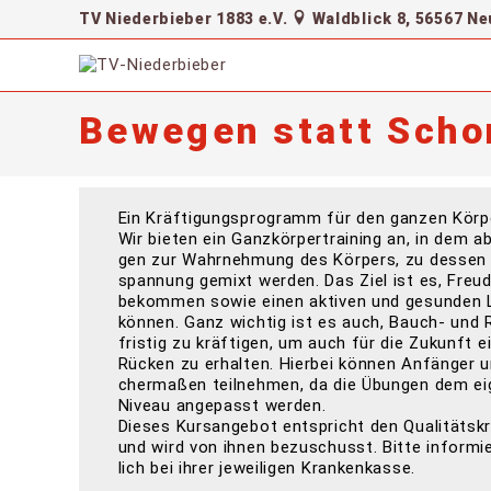
Zum
TV Niederbieber 1883 e.V.
Waldblick 8, 56567 Ne
Inhalt
springen
Bewegen statt Scho
Ein Kräf­ti­gungs­pro­gramm für den gan­zen Kör­p
Wir bie­ten ein Ganz­kör­per­trai­ning an, in dem 
gen zur Wahr­neh­mung des Kör­pers, zu des­sen Sta
span­nung gemixt wer­den. Das Ziel ist es, Freu
bekom­men sowie einen akti­ven und gesun­den Le
kön­nen. Ganz wich­tig ist es auch, Bauch- und R
fris­tig zu kräf­ti­gen, um auch für die Zukunft ei
Rücken zu erhal­ten. Hier­bei kön­nen Anfän­ger und
cher­ma­ßen teil­neh­men, da die Übun­gen dem eige
Niveau ange­passt wer­den.
Die­ses Kurs­an­ge­bot ent­spricht den Qua­li­täts­kri
und wird von ihnen bezu­schusst. Bit­te infor­mie
lich bei ihrer jewei­li­gen Krankenkasse.