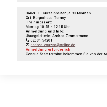
Dau­er: 10 Kurs­ein­hei­ten je 90 Minu­ten.
Ort: Bür­ger­haus Tor­ney
Trai­nings­zeit
:
Mon­tag 10:45 – 12:15 Uhr
Anmel­dung und Info:
Übungs­lei­te­rin: Andrea Zim­mer­mann
02631 54201
andrea-zsuzsa@online.de
Anmel­dung erfor­der­lich.
Genaue Start­ter­mi­ne bekom­men Sie von der 