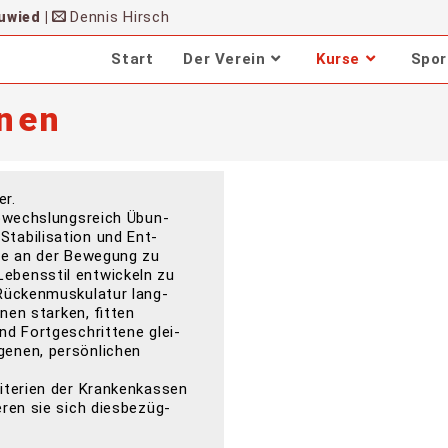
Dennis Hirsch
uwied |
Start
Der Verein
Kurse
Spor
nen
er.
abwechs­lungs­reich Übun­
­bi­li­sa­ti­on und Ent­
­de an der Bewe­gung zu
bens­stil ent­wi­ckeln zu
ücken­mus­ku­la­tur lang­
nen star­ken, fit­ten
 Fort­ge­schrit­te­ne glei­
­nen, per­sön­li­chen
­te­ri­en der Kran­ken­kas­sen
­ren sie sich dies­be­züg­